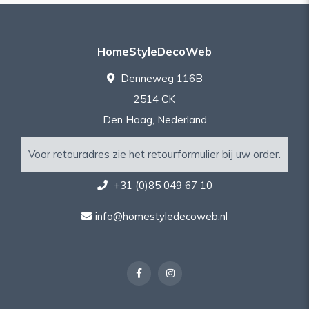
HomeStyleDecoWeb
Denneweg 116B
2514 CK
Den Haag, Nederland
Voor retouradres zie het
retourformulier
bij uw order.
+31 (0)85 049 67 10
info@homestyledecoweb.nl