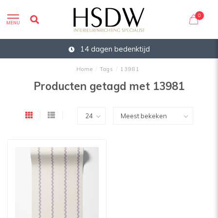
0
MENU
14 dagen bedenktijd
Home
/
Tags
/
13981
Producten getagd met 13981