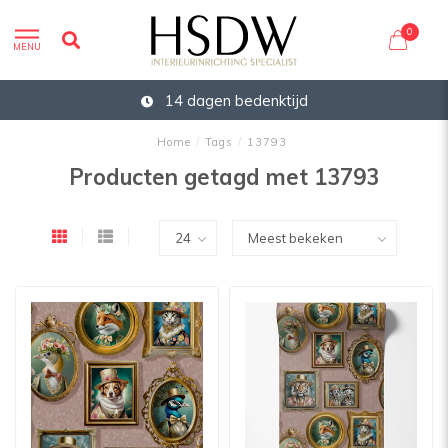
0
MENU
14 dagen bedenktijd
Home
/
Tags
/
13793
Producten getagd met 13793