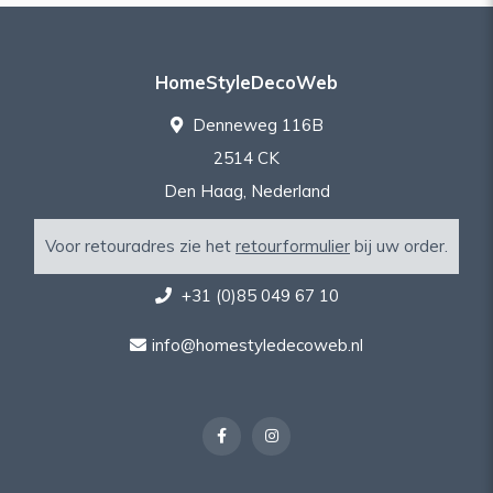
HomeStyleDecoWeb
Denneweg 116B
2514 CK
Den Haag, Nederland
Voor retouradres zie het
retourformulier
bij uw order.
+31 (0)85 049 67 10
info@homestyledecoweb.nl