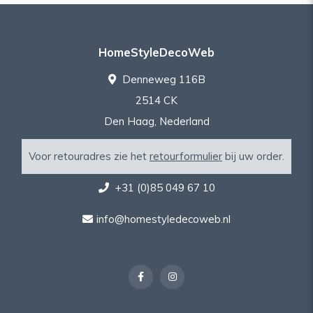
HomeStyleDecoWeb
Denneweg 116B
2514 CK
Den Haag, Nederland
Voor retouradres zie het
retourformulier
bij uw order.
+31 (0)85 049 67 10
info@homestyledecoweb.nl