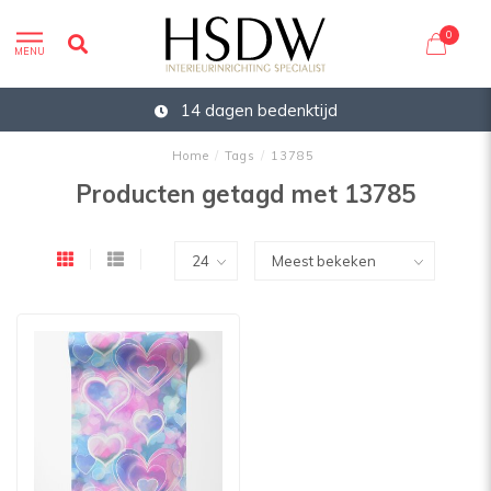
0
MENU
14 dagen bedenktijd
Home
/
Tags
/
13785
Producten getagd met 13785