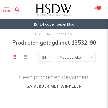
0
MENU
14 dagen bedenktijd
Home
/
Tags
/
13532-90
Producten getagd met 13532-90
Geen producten gevonden!
GA VERDER MET WINKELEN
'