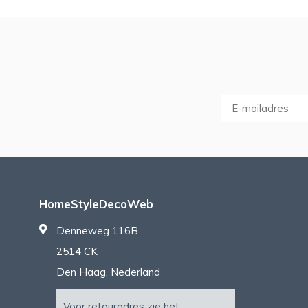
HomeStyleDecoWeb
Denneweg 116B
2514 CK
Den Haag, Nederland
Voor retouradres zie het