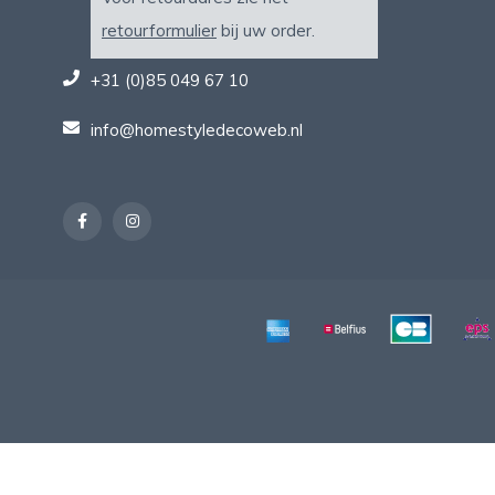
retourformulier
bij uw order.
+31 (0)85 049 67 10
info@homestyledecoweb.nl