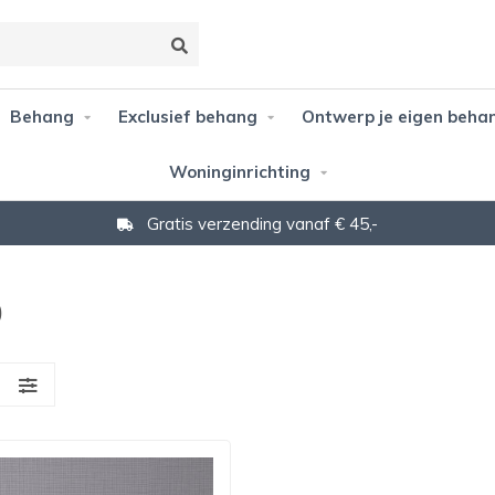
Behang
Exclusief behang
Ontwerp je eigen beha
Woninginrichting
Gratis verzending vanaf € 45,-
0
S