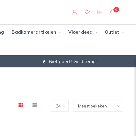
0
ng
Badkamerartikelen
Vloerkleed
Outlet
Niet goed? Geld terug!