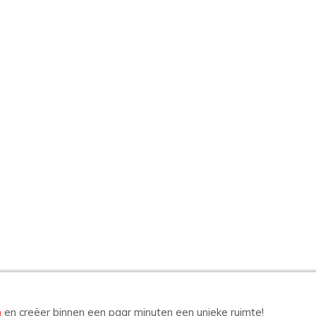
n
en creëer binnen een paar minuten een unieke ruimte!