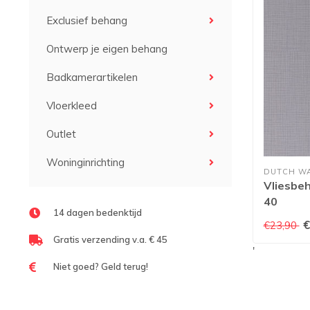
Exclusief behang
Ontwerp je eigen behang
Badkamerartikelen
Vloerkleed
Outlet
Woninginrichting
DUTCH W
Vliesbeh
40
14 dagen bedenktijd
€
€23,90
Gratis verzending v.a. € 45
'
Niet goed? Geld terug!