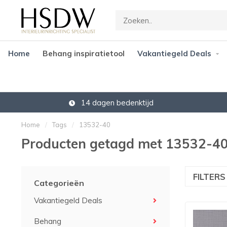
Home
Behang inspiratietool
Vakantiegeld Deals
14 dagen bedenktijd
Home
/
Tags
/
13532-40
Producten getagd met 13532-4
FILTER
Categorieën
Vakantiegeld Deals
Behang