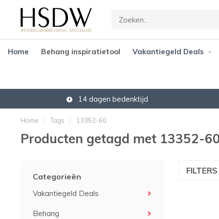
Home
Behang inspiratietool
Vakantiegeld Deals
14 dagen bedenktijd
Home
/
Tags
/
13352-60
Producten getagd met 13352-6
FILTER
Categorieën
Vakantiegeld Deals
Behang