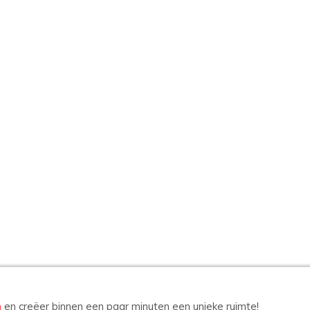
n
en creëer binnen een paar minuten een unieke ruimte!