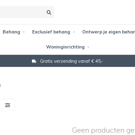
Behang
Exclusief behang
Ontwerp je eigen beha
Woninginrichting
Gratis verzending vanaf € 45,-
0
S
Geen producten ge