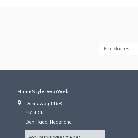
HomeStyleDecoWeb
Denneweg 116B
2514 CK
Den Haag, Nederland
Voor retouradres zie het