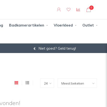
0
ng
Badkamerartikelen
Vloerkleed
Outlet
Niet goed? Geld terug!
vonden!