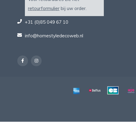
retourformulier
bij uw order.
+31 (0)85 049 67 10
info@homestyledecoweb.nl