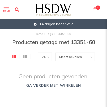
0
MENU
14 dagen bedenktijd
Home
/
Tags
/
13351-60
Producten getagd met 13351-60
Geen producten gevonden!
GA VERDER MET WINKELEN
'