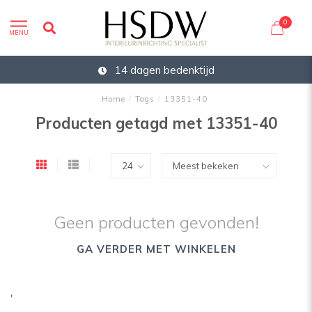
0
MENU
14 dagen bedenktijd
Home
/
Tags
/
13351-40
Producten getagd met 13351-40
Geen producten gevonden!
GA VERDER MET WINKELEN
'