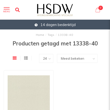
0
MENU
14 dagen bedenktijd
Home
/
Tags
/
13338-40
Producten getagd met 13338-40