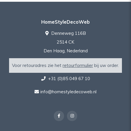
HomeStyleDecoWeb
Denneweg 116B
2514 CK
Den Haag, Nederland
Voor retouradres zie het
retourformulier
bij uw order.
+31 (0)85 049 67 10
info@homestyledecoweb.nl