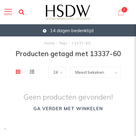
0
MENU
14 dagen bedenktijd
Home
/
Tags
/
13337-60
Producten getagd met 13337-60
Geen producten gevonden!
GA VERDER MET WINKELEN
'