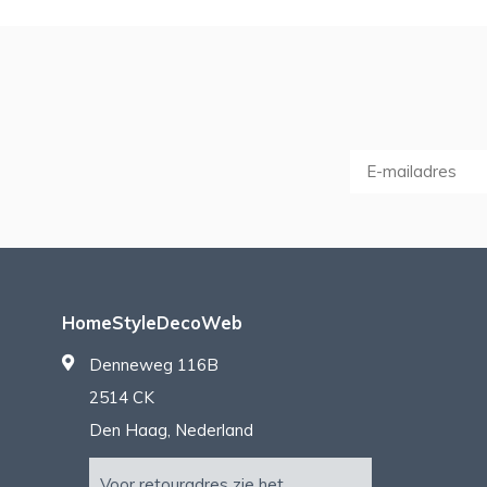
HomeStyleDecoWeb
Denneweg 116B
2514 CK
Den Haag, Nederland
Voor retouradres zie het