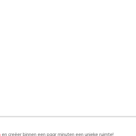
n
en creëer binnen een paar minuten een unieke ruimte!