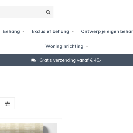
Behang
Exclusief behang
Ontwerp je eigen beha
Woninginrichting
Gratis verzending vanaf € 45,-
S