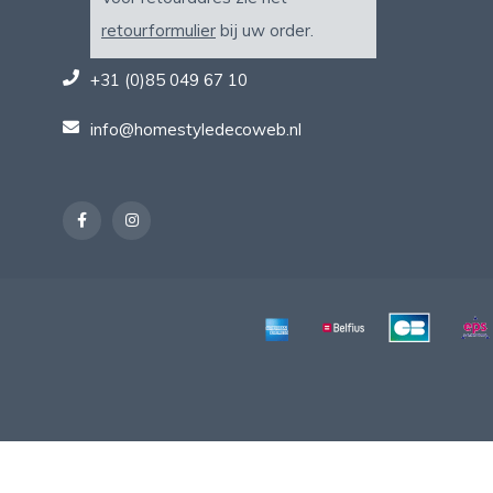
retourformulier
bij uw order.
+31 (0)85 049 67 10
info@homestyledecoweb.nl