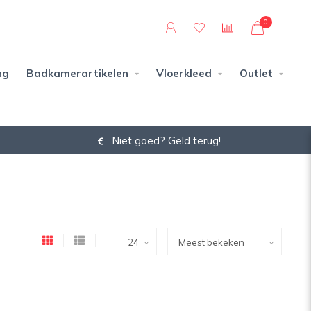
0
ng
Badkamerartikelen
Vloerkleed
Outlet
Niet goed? Geld terug!