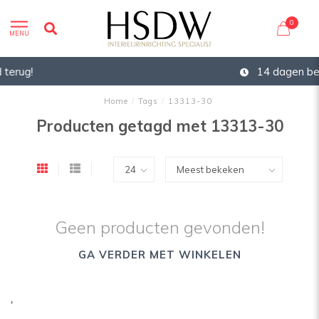
0
MENU
14 dagen bedenktijd
Home
/
Tags
/
13313-30
Producten getagd met 13313-30
Geen producten gevonden!
GA VERDER MET WINKELEN
'