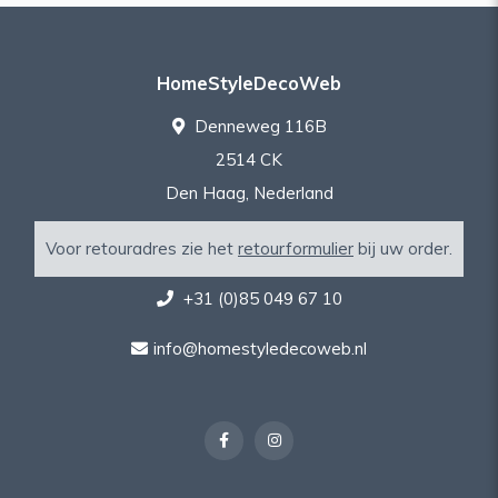
HomeStyleDecoWeb
Denneweg 116B
2514 CK
Den Haag, Nederland
Voor retouradres zie het
retourformulier
bij uw order.
+31 (0)85 049 67 10
info@homestyledecoweb.nl