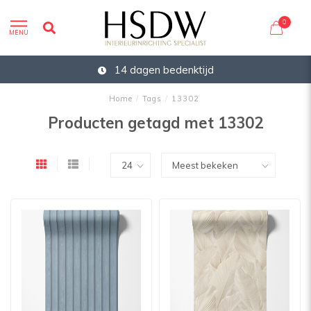
0
MENU
14 dagen bedenktijd
Home
/
Tags
/
13302
Producten getagd met 13302