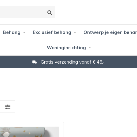
Behang
Exclusief behang
Ontwerp je eigen beha
Woninginrichting
Gratis verzending vanaf € 45,-
S