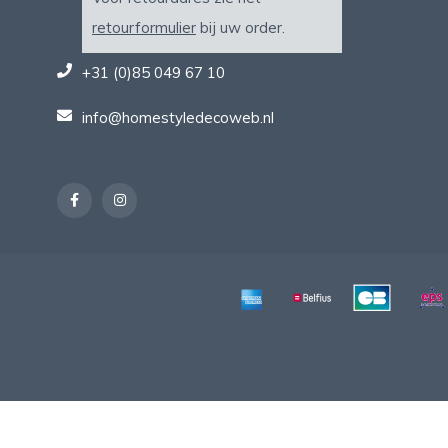
retourformulier
bij uw order.
+31 (0)85 049 67 10
info@homestyledecoweb.nl