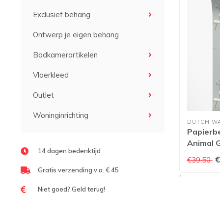
Exclusief behang
Ontwerp je eigen behang
Badkamerartikelen
Vloerkleed
Outlet
Woninginrichting
DUTCH W
Papierb
Animal G
14 dagen bedenktijd
€
€39,50
Gratis verzending v.a. € 45
'
Niet goed? Geld terug!