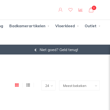
0
ng
Badkamerartikelen
Vloerkleed
Outlet
Niet goed? Geld terug!