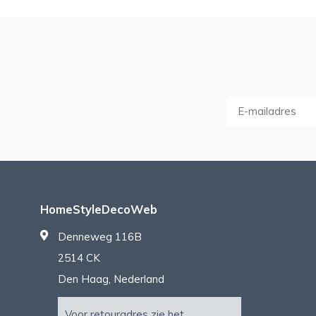
HomeStyleDecoWeb
Denneweg 116B
2514 CK
Den Haag, Nederland
Voor retouradres zie het