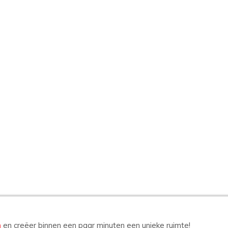
n
en creëer binnen een paar minuten een unieke ruimte!