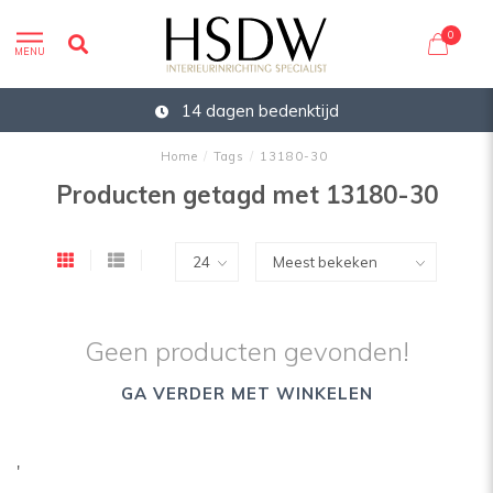
0
MENU
14 dagen bedenktijd
Home
/
Tags
/
13180-30
Producten getagd met 13180-30
Geen producten gevonden!
GA VERDER MET WINKELEN
'