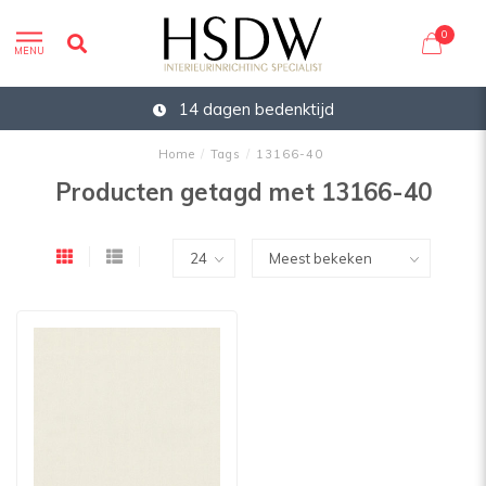
0
MENU
14 dagen bedenktijd
Home
/
Tags
/
13166-40
Producten getagd met 13166-40