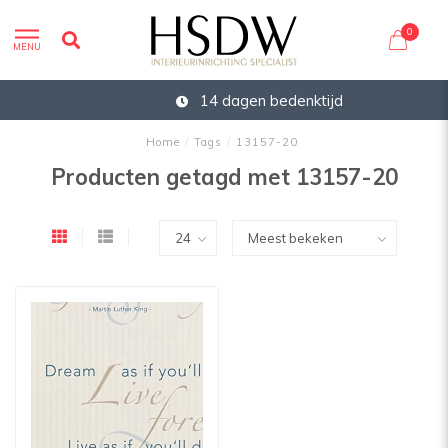
0
MENU
14 dagen bedenktijd
Home
/
Tags
/
13157-20
Producten getagd met 13157-20