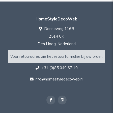
HomeStyleDecoWeb
Denneweg 116B
2514 CK
Den Haag, Nederland
Voor retouradres zie het
retourformulier
bij uw order.
+31 (0)85 049 67 10
info@homestyledecoweb.nl