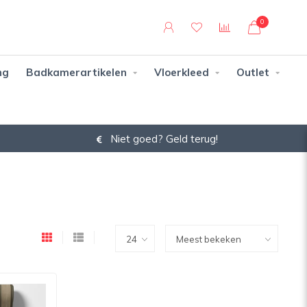
0
ng
Badkamerartikelen
Vloerkleed
Outlet
Niet goed? Geld terug!