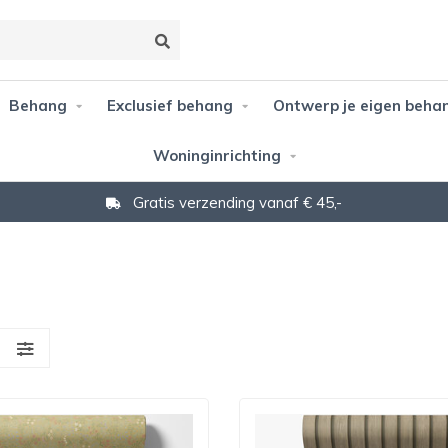
Behang
Exclusief behang
Ontwerp je eigen beha
Woninginrichting
Gratis verzending vanaf € 45,-
S