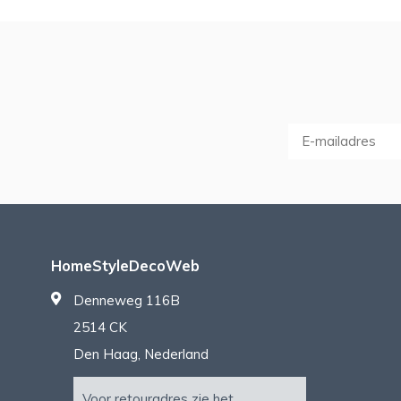
HomeStyleDecoWeb
Denneweg 116B
2514 CK
Den Haag, Nederland
Voor retouradres zie het