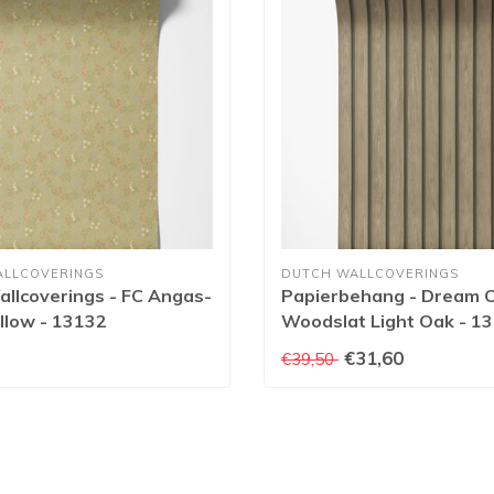
ALLCOVERINGS
DUTCH WALLCOVERINGS
llcoverings - FC Angas-
Papierbehang - Dream C
llow - 13132
Woodslat Light Oak - 1
€31,60
€39,50