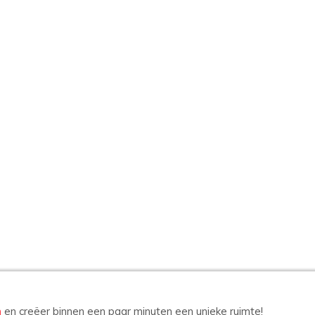
n
en creëer binnen een paar minuten een unieke ruimte!