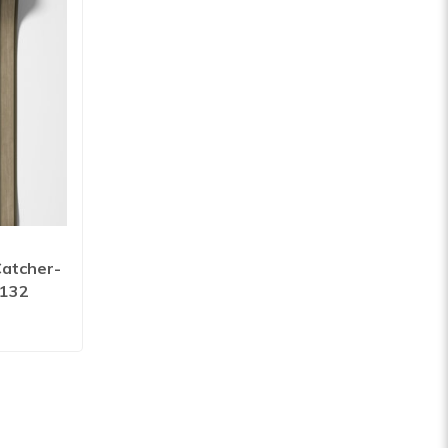
atcher-
3132