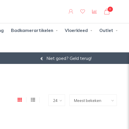
0
ng
Badkamerartikelen
Vloerkleed
Outlet
Niet goed? Geld terug!