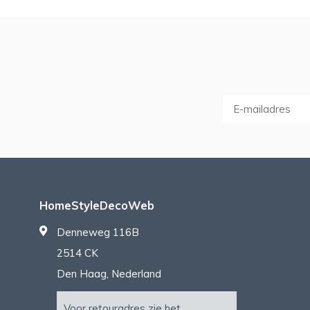
HomeStyleDecoWeb
Denneweg 116B
2514 CK
Den Haag, Nederland
Voor retouradres zie het