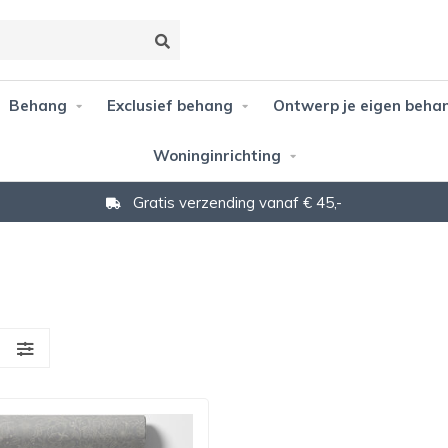
Behang
Exclusief behang
Ontwerp je eigen beha
Woninginrichting
Gratis verzending vanaf € 45,-
S