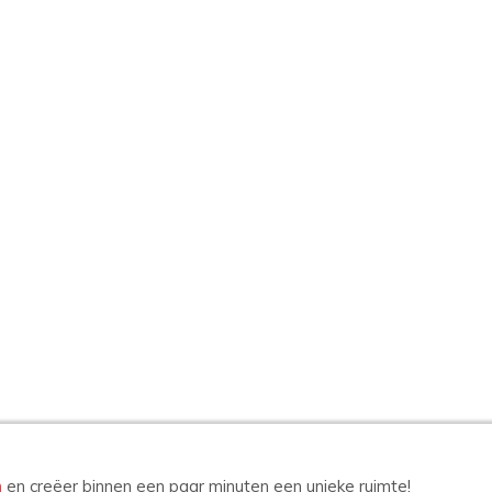
n
en creëer binnen een paar minuten een unieke ruimte!