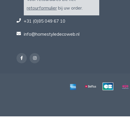
retourformulier
bij uw order.
+31 (0)85 049 67 10
info@homestyledecoweb.nl