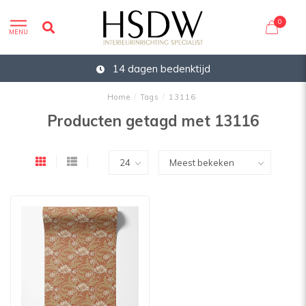
0
MENU
14 dagen bedenktijd
Home
/
Tags
/
13116
Producten getagd met 13116