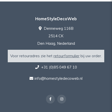
HomeStyleDecoWeb
Denneweg 116B
2514 CK
Den Haag, Nederland
Voor retouradres zie het
retourformulier
bij uw order.
+31 (0)85 049 67 10
info@homestyledecoweb.nl