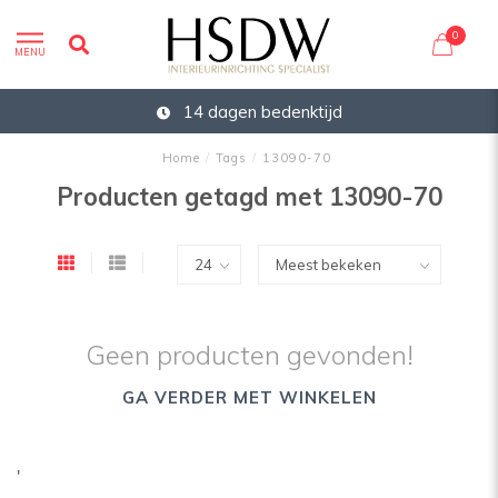
0
MENU
14 dagen bedenktijd
Home
/
Tags
/
13090-70
Producten getagd met 13090-70
Geen producten gevonden!
GA VERDER MET WINKELEN
'