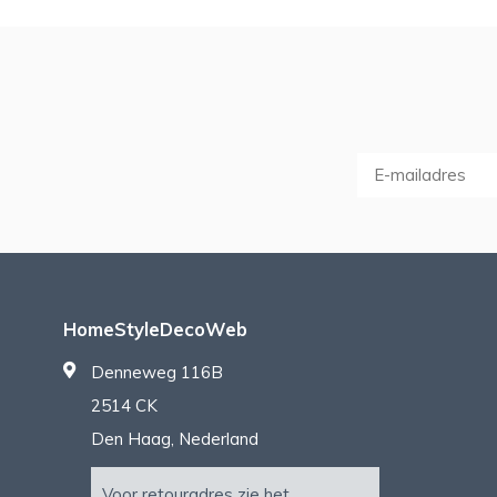
HomeStyleDecoWeb
Denneweg 116B
2514 CK
Den Haag, Nederland
Voor retouradres zie het