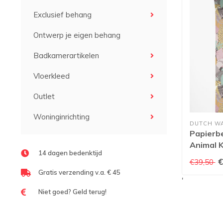
Exclusief behang
Ontwerp je eigen behang
Badkamerartikelen
Vloerkleed
Outlet
Woninginrichting
DUTCH W
Papierb
Animal 
14 dagen bedenktijd
€
€39,50
Gratis verzending v.a. € 45
'
Niet goed? Geld terug!