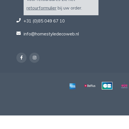
retourformulier
bij uw order.
+31 (0)85 049 67 10
info@homestyledecoweb.nl