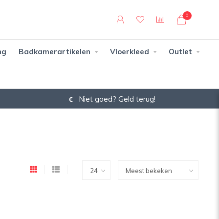
0
ng
Badkamerartikelen
Vloerkleed
Outlet
Niet goed? Geld terug!