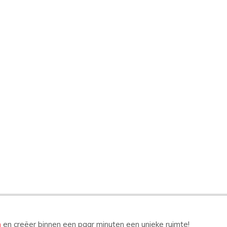
n
en creëer binnen een paar minuten een unieke ruimte!