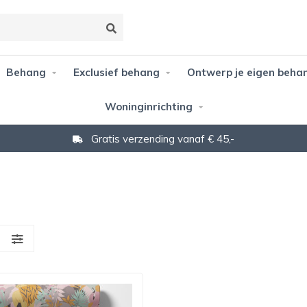
Behang
Exclusief behang
Ontwerp je eigen beha
Woninginrichting
Gratis verzending vanaf € 45,-
S