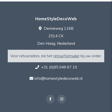
HomeStyleDecoWeb
Denneweg 116B
2514 CK
Den Haag, Nederland
Voor retouradres zie het
retourformulier
bij uw order.
+31 (0)85 049 67 10
info@homestyledecoweb.nl