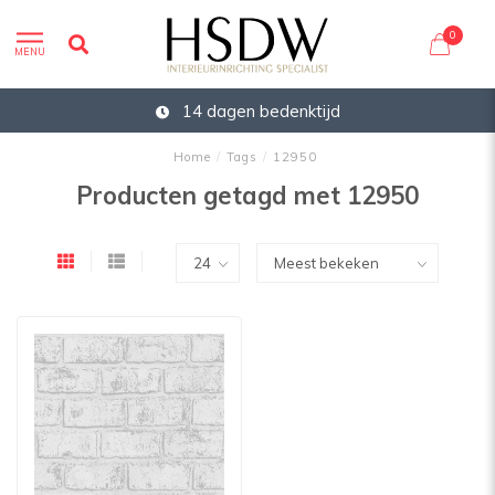
0
MENU
14 dagen bedenktijd
Home
/
Tags
/
12950
Producten getagd met 12950