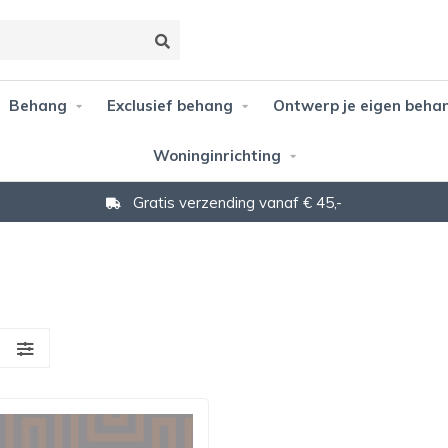
Behang
Exclusief behang
Ontwerp je eigen beha
Woninginrichting
Gratis verzending vanaf € 45,-
S