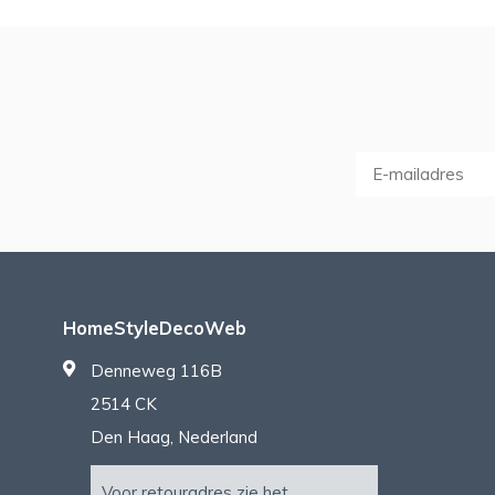
HomeStyleDecoWeb
Denneweg 116B
2514 CK
Den Haag, Nederland
Voor retouradres zie het