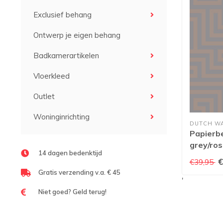
Exclusief behang
Ontwerp je eigen behang
Badkamerartikelen
Vloerkleed
Outlet
Woninginrichting
DUTCH W
Papierb
grey/ros
14 dagen bedenktijd
€
€39,95
Gratis verzending v.a. € 45
'
Niet goed? Geld terug!