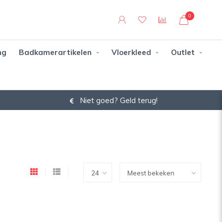
0
ng
Badkamerartikelen
Vloerkleed
Outlet
Niet goed? Geld terug!