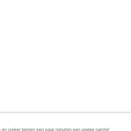
n
en creëer binnen een paar minuten een unieke ruimte!