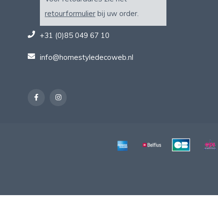
retourformulier
bij uw order.
+31 (0)85 049 67 10
info@homestyledecoweb.nl