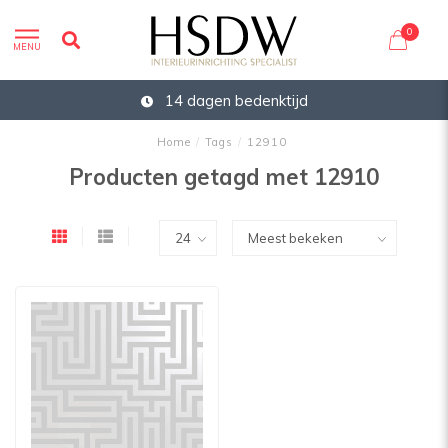
0
MENU
14 dagen bedenktijd
Home
/
Tags
/
12910
Producten getagd met 12910