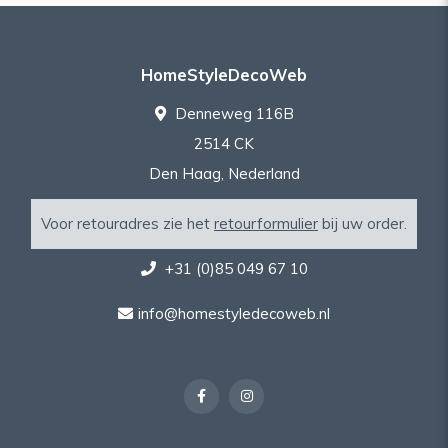
HomeStyleDecoWeb
Denneweg 116B
2514 CK
Den Haag, Nederland
Voor retouradres zie het
retourformulier
bij uw order.
+31 (0)85 049 67 10
info@homestyledecoweb.nl