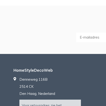
HomeStyleDecoWeb
Denneweg 116B
2514 CK
Den Haag, Nederland
Voor retouradres zie het