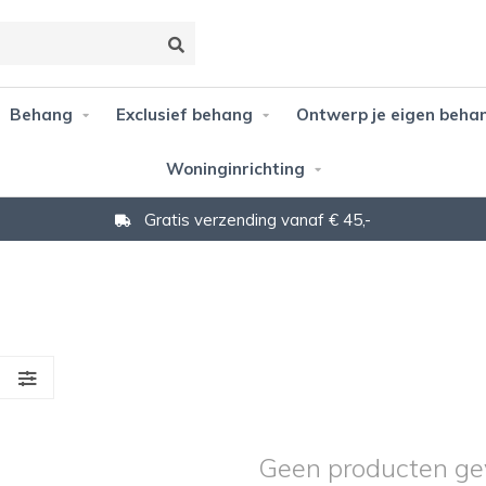
Behang
Exclusief behang
Ontwerp je eigen beha
Woninginrichting
Gratis verzending vanaf € 45,-
S
Geen producten ge