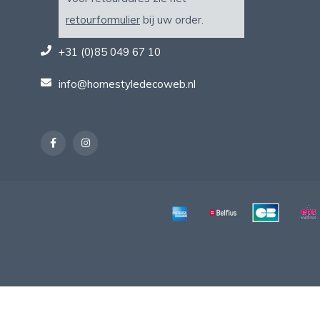
retourformulier
bij uw order.
+31 (0)85 049 67 10
info@homestyledecoweb.nl