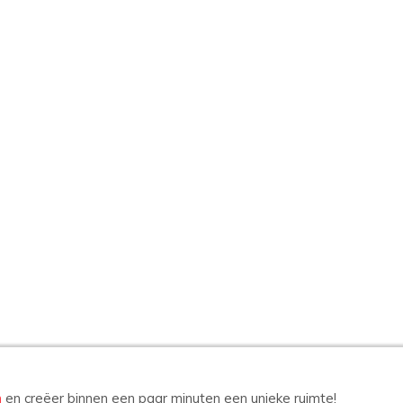
n
en creëer binnen een paar minuten een unieke ruimte!