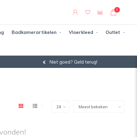
0
ng
Badkamerartikelen
Vloerkleed
Outlet
Niet goed? Geld terug!
vonden!