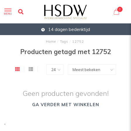
0
MENU
14 dagen bedenktijd
Home
/
Tags
/
12752
Producten getagd met 12752
Geen producten gevonden!
GA VERDER MET WINKELEN
'