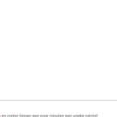
n
en creëer binnen een paar minuten een unieke ruimte!