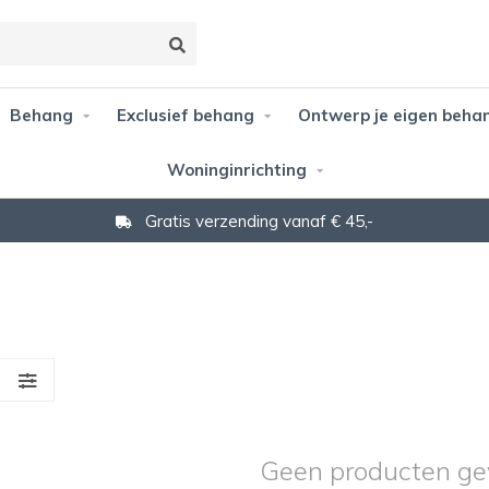
Behang
Exclusief behang
Ontwerp je eigen beha
Woninginrichting
Gratis verzending vanaf € 45,-
S
Geen producten ge