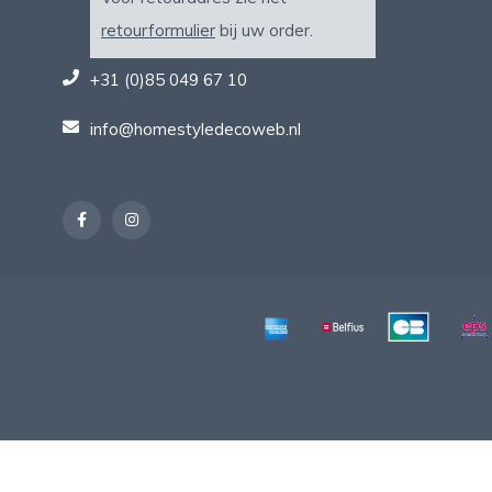
retourformulier
bij uw order.
+31 (0)85 049 67 10
info@homestyledecoweb.nl