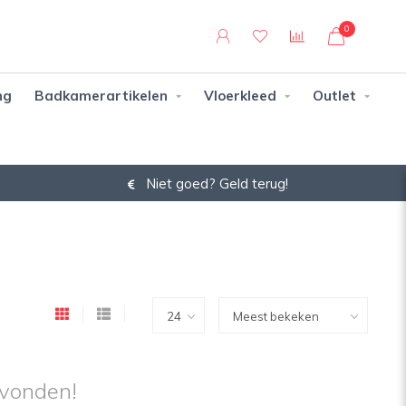
0
ng
Badkamerartikelen
Vloerkleed
Outlet
Niet goed? Geld terug!
vonden!