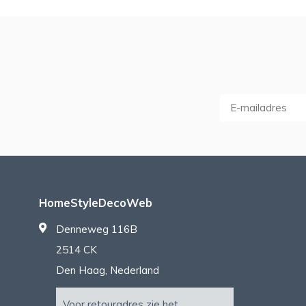
HomeStyleDecoWeb
Denneweg 116B
2514 CK
Den Haag, Nederland
Voor retouradres zie het