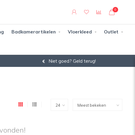
0
ng
Badkamerartikelen
Vloerkleed
Outlet
14 dagen bedenktijd
vonden!