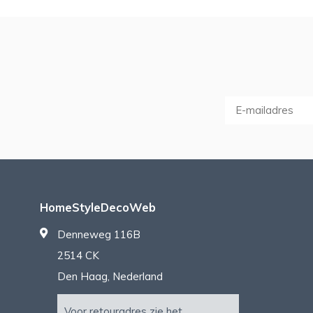
HomeStyleDecoWeb
Denneweg 116B
2514 CK
Den Haag, Nederland
Voor retouradres zie het