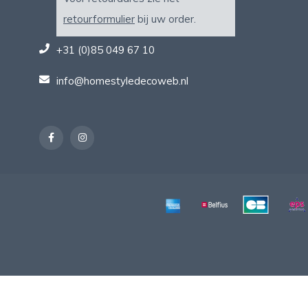
retourformulier
bij uw order.
+31 (0)85 049 67 10
info@homestyledecoweb.nl