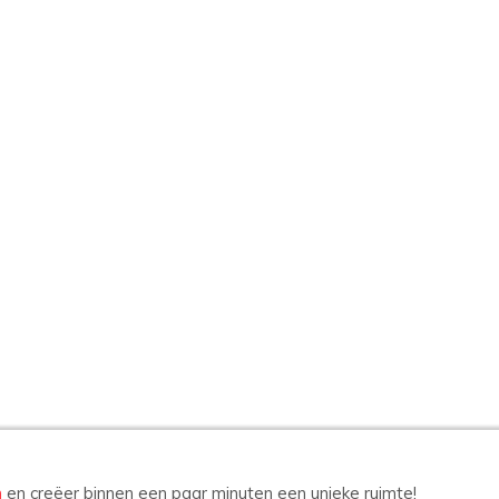
n
en creëer binnen een paar minuten een unieke ruimte!