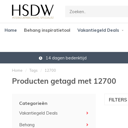
Home
Behang inspiratietool
Vakantiegeld Deals
Gratis verzending vanaf € 45,-
Home
/
Tags
/
12700
Producten getagd met 12700
FILTER
Categorieën
Vakantiegeld Deals
Behang