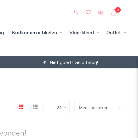
0
ng
Badkamerartikelen
Vloerkleed
Outlet
Niet goed? Geld terug!
vonden!