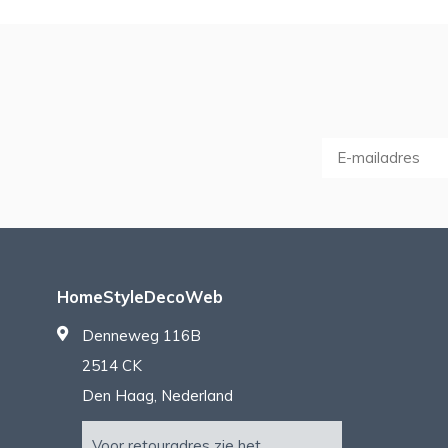
HomeStyleDecoWeb
Denneweg 116B
2514 CK
Den Haag, Nederland
Voor retouradres zie het