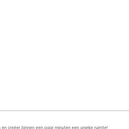
n
en creëer binnen een paar minuten een unieke ruimte!