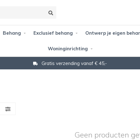
Behang
Exclusief behang
Ontwerp je eigen beha
Woninginrichting
Gratis verzending vanaf € 45,-
S
Geen producten ge