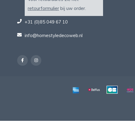
retourformulier
bij uw order.
+31 (0)85 049 67 10
info@homestyledecoweb.nl