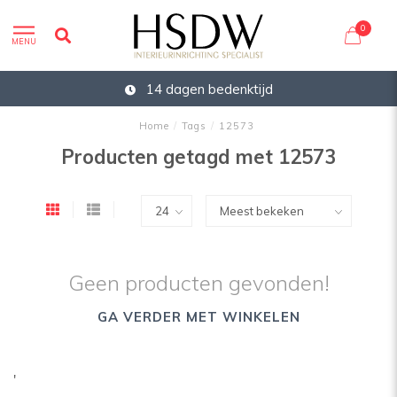
0
MENU
14 dagen bedenktijd
Home
/
Tags
/
12573
Producten getagd met 12573
Geen producten gevonden!
GA VERDER MET WINKELEN
'