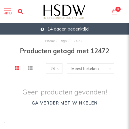
0
MENU
14 dagen bedenktijd
Home
/
Tags
/
12472
Producten getagd met 12472
Geen producten gevonden!
GA VERDER MET WINKELEN
'