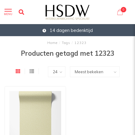
0
MENU
14 dagen bedenktijd
Home
/
Tags
/
12323
Producten getagd met 12323