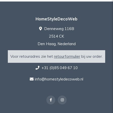
HomeStyleDecoWeb
Denneweg 116B
2514 CK
Den Haag, Nederland
Voor retouradres zie het
retourformulier
bij uw order.
+31 (0)85 049 67 10
info@homestyledecoweb.nl