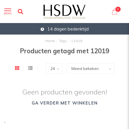
0
MENU
14 dagen bedenktijd
Home
/
Tags
/
12019
Producten getagd met 12019
Geen producten gevonden!
GA VERDER MET WINKELEN
'