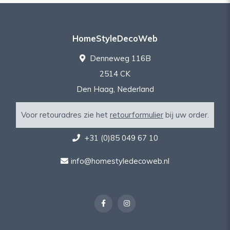
HomeStyleDecoWeb
Denneweg 116B
2514 CK
Den Haag, Nederland
Voor retouradres zie het
retourformulier
bij uw order.
+31 (0)85 049 67 10
info@homestyledecoweb.nl