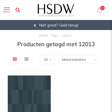
0
MENU
Niet goed? Geld terug!
Home
/
Tags
/
12013
Producten getagd met 12013