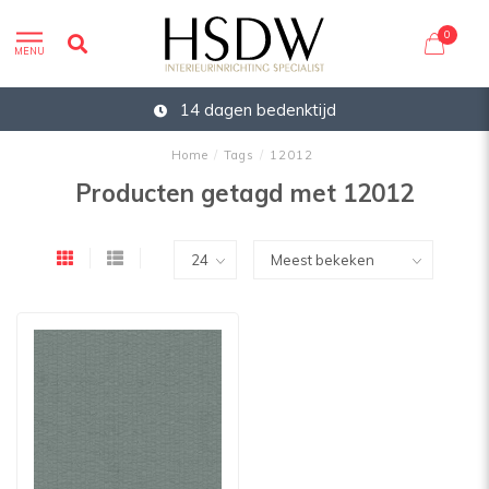
0
MENU
14 dagen bedenktijd
Home
/
Tags
/
12012
Producten getagd met 12012