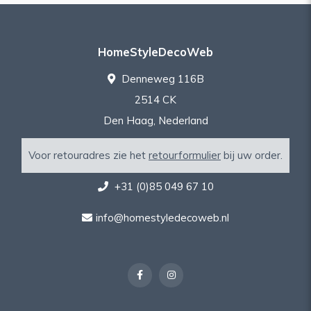
HomeStyleDecoWeb
Denneweg 116B
2514 CK
Den Haag, Nederland
Voor retouradres zie het
retourformulier
bij uw order.
+31 (0)85 049 67 10
info@homestyledecoweb.nl