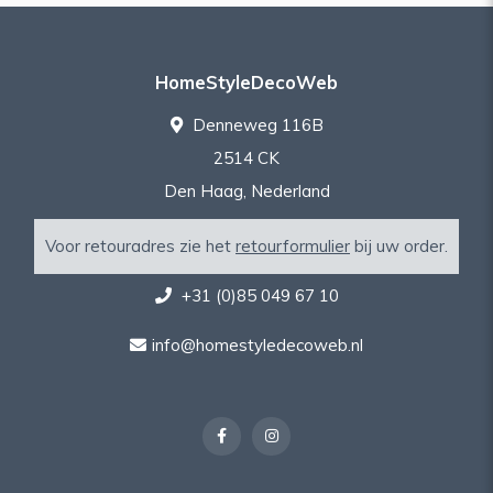
HomeStyleDecoWeb
Denneweg 116B
2514 CK
Den Haag, Nederland
Voor retouradres zie het
retourformulier
bij uw order.
+31 (0)85 049 67 10
info@homestyledecoweb.nl