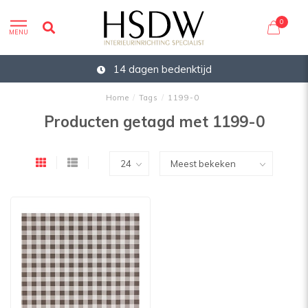
0
MENU
14 dagen bedenktijd
Home
/
Tags
/
1199-0
Producten getagd met 1199-0