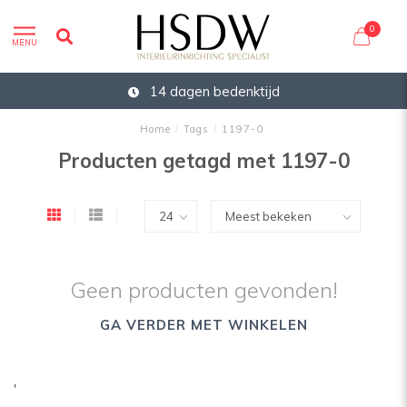
0
MENU
14 dagen bedenktijd
Home
/
Tags
/
1197-0
Producten getagd met 1197-0
Geen producten gevonden!
GA VERDER MET WINKELEN
'