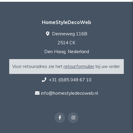
HomeStyleDecoWeb
Denneweg 116B
2514 CK
Den Haag, Nederland
Voor retouradres zie het
retourformulier
bij uw order.
+31 (0)85 049 67 10
info@homestyledecoweb.nl