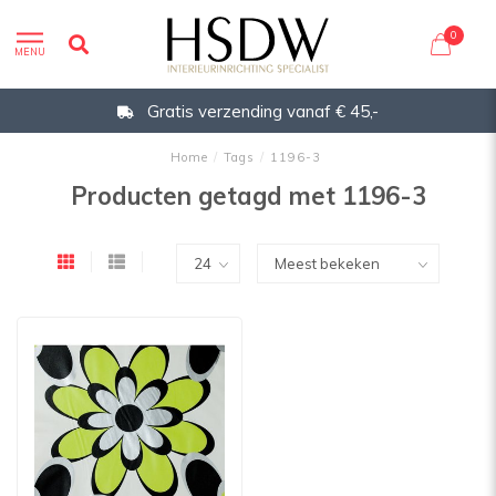
0
MENU
Gratis verzending vanaf € 45,-
Home
/
Tags
/
1196-3
Producten getagd met 1196-3