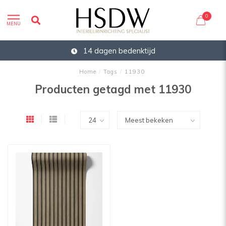
0
MENU
14 dagen bedenktijd
Home
/
Tags
/
11930
Producten getagd met 11930