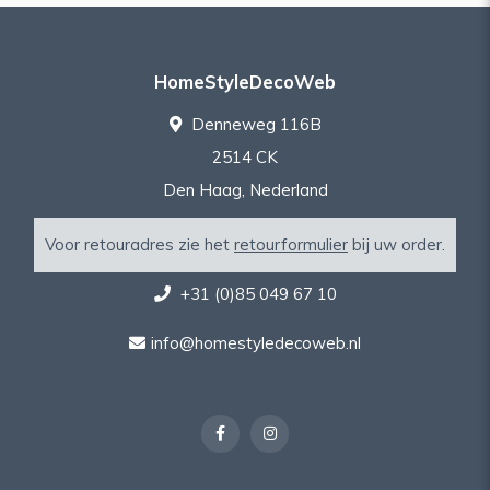
HomeStyleDecoWeb
Denneweg 116B
2514 CK
Den Haag, Nederland
Voor retouradres zie het
retourformulier
bij uw order.
+31 (0)85 049 67 10
info@homestyledecoweb.nl