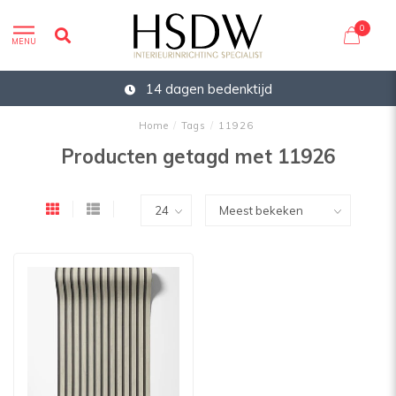
0
MENU
14 dagen bedenktijd
Home
/
Tags
/
11926
Producten getagd met 11926