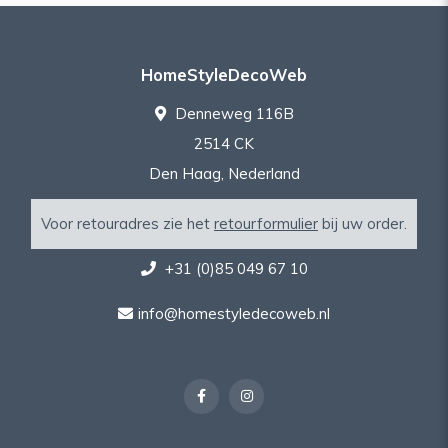
HomeStyleDecoWeb
Denneweg 116B
2514 CK
Den Haag, Nederland
Voor retouradres zie het
retourformulier
bij uw order.
+31 (0)85 049 67 10
info@homestyledecoweb.nl