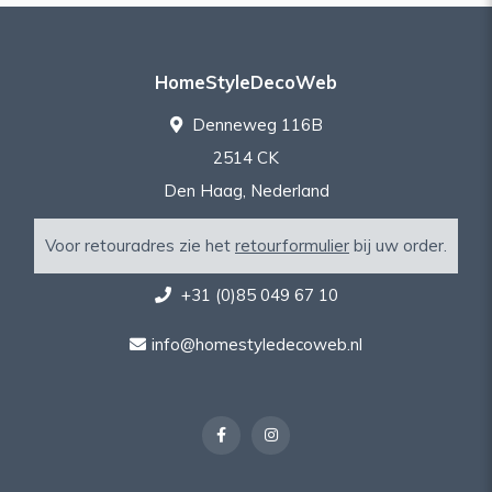
HomeStyleDecoWeb
Denneweg 116B
2514 CK
Den Haag, Nederland
Voor retouradres zie het
retourformulier
bij uw order.
+31 (0)85 049 67 10
info@homestyledecoweb.nl