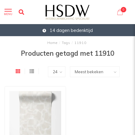
0
MENU
14 dagen bedenktijd
Home
/
Tags
/
11910
Producten getagd met 11910