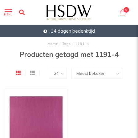
0
MENU
14 dagen bedenktijd
Home
/
Tags
/
1191-4
Producten getagd met 1191-4