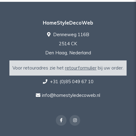
HomeStyleDecoWeb
Denneweg 116B
2514 CK
Den Haag, Nederland
Voor retouradres zie het
retourformulier
bij uw order.
+31 (0)85 049 67 10
info@homestyledecoweb.nl