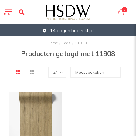
0
MENU
14 dagen bedenktijd
Home
/
Tags
/
11908
Producten getagd met 11908