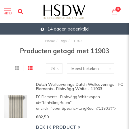
0
MENU
14 dagen bedenktijd
Home
/
Tags
/
11903
Producten getagd met 11903
Dutch Wallcoverings Dutch Wallcoverings - FC
Elements- Ribbvägg White - 11903
FC Elements- Ribbvägg White<span
id="btnFittingRoom"
onclick="openSpecificFittingRoom('11903')">
<span class="animateWizart">Bekijk dit behang
€82,50
in jouw kamer!</span></span><span
class="behangcalculatorOpen">calcube</span>
BEKIJK PRODUCT