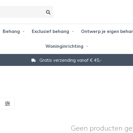
Behang
Exclusief behang
Ontwerp je eigen beha
Woninginrichting
Gratis verzending vanaf € 45,-
S
Geen producten ge