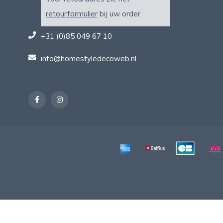
retourformulier
bij uw order.
+31 (0)85 049 67 10
info@homestyledecoweb.nl