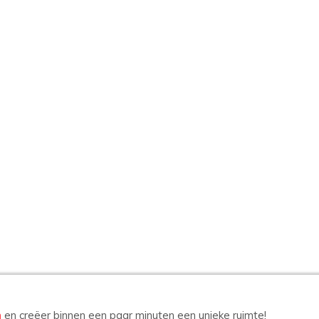
n
en creëer binnen een paar minuten een unieke ruimte!