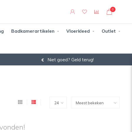
0
ng
Badkamerartikelen
Vloerkleed
Outlet
Niet goed? Geld terug!
vonden!