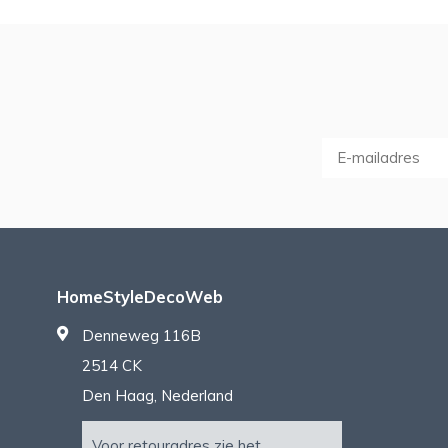
HomeStyleDecoWeb
Denneweg 116B
2514 CK
Den Haag, Nederland
Voor retouradres zie het