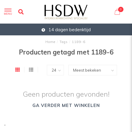
0
MENU
14 dagen bedenktijd
Home
/
Tags
/
1189-6
Producten getagd met 1189-6
Geen producten gevonden!
GA VERDER MET WINKELEN
'