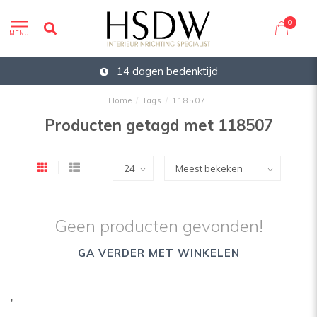
0
MENU
14 dagen bedenktijd
Home
/
Tags
/
118507
Producten getagd met 118507
Geen producten gevonden!
GA VERDER MET WINKELEN
'