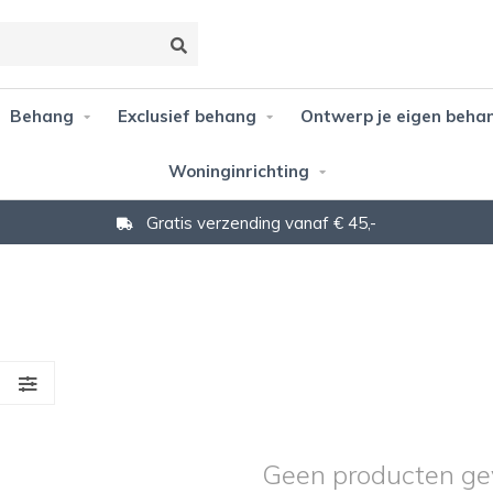
Behang
Exclusief behang
Ontwerp je eigen beha
Woninginrichting
Gratis verzending vanaf € 45,-
S
Geen producten ge