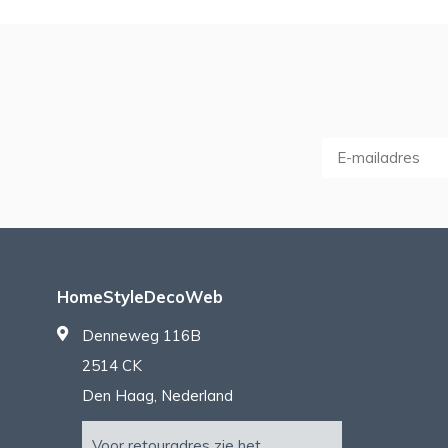
HomeStyleDecoWeb
Denneweg 116B
2514 CK
Den Haag, Nederland
Voor retouradres zie het