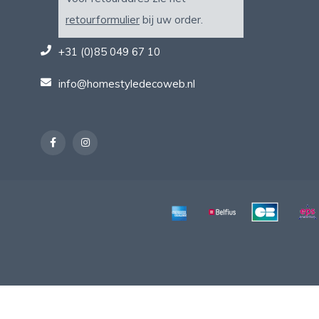
retourformulier
bij uw order.
+31 (0)85 049 67 10
info@homestyledecoweb.nl