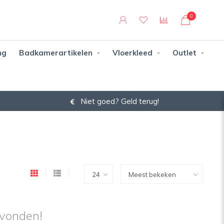
0
ng
Badkamerartikelen
Vloerkleed
Outlet
Niet goed? Geld terug!
vonden!