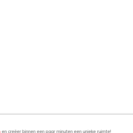
n
en creëer binnen een paar minuten een unieke ruimte!