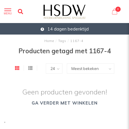
0
MENU
14 dagen bedenktijd
Home
/
Tags
/
1167-4
Producten getagd met 1167-4
Geen producten gevonden!
GA VERDER MET WINKELEN
'